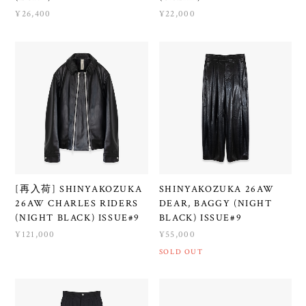
¥26,400
¥22,000
[再入荷] SHINYAKOZUKA
SHINYAKOZUKA 26AW
26AW CHARLES RIDERS
DEAR, BAGGY (NIGHT
(NIGHT BLACK) ISSUE#9
BLACK) ISSUE#9
¥121,000
¥55,000
SOLD OUT