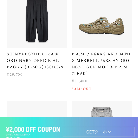
SHINYAKOZUKA 26AW
P.A.M. / PERKS AND MINI
ORDINARY OFFICE HI,
X MERRELL 26SS HYDRO
BAGGY (BLACK) ISSUE#9
NEXT GEN MOC X P.A.M.
(TEAK)
¥29,700
¥15,400
SOLD OUT