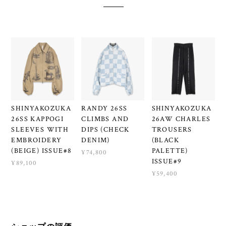
SHINYAKOZUKA
RANDY 26SS
SHINYAKOZUKA
26SS KAPPOGI
CLIMBS AND
26AW CHARLES
SLEEVES WITH
DIPS (CHECK
TROUSERS
EMBROIDERY
DENIM)
(BLACK
(BEIGE) ISSUE#8
PALETTE)
¥74,800
ISSUE#9
¥89,100
¥59,400