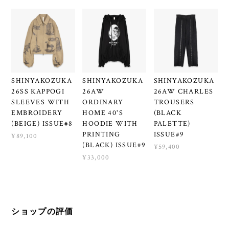
SHINYAKOZUKA
SHINYAKOZUKA
SHINYAKOZUKA
26SS KAPPOGI
26AW
26AW CHARLES
SLEEVES WITH
ORDINARY
TROUSERS
EMBROIDERY
HOME 40'S
(BLACK
(BEIGE) ISSUE#8
HOODIE WITH
PALETTE)
PRINTING
ISSUE#9
¥89,100
(BLACK) ISSUE#9
¥59,400
¥33,000
ショップの評価