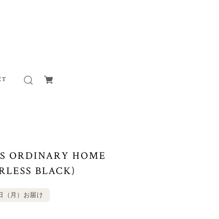
CT
SS ORDINARY HOME
RLESS BLACK)
0日（月）お届け