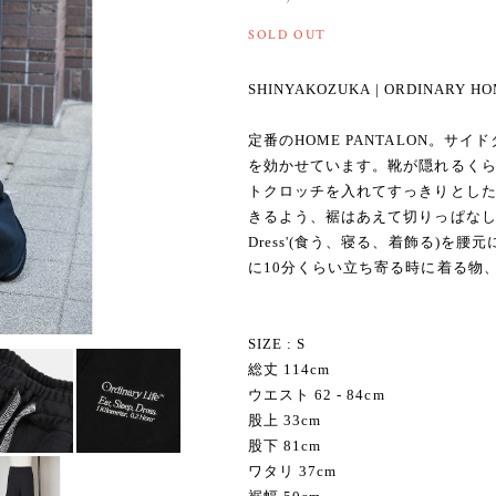
SOLD OUT
SHINYAKOZUKA | ORDINARY HO
定番のHOME PANTALON。
を効かせています。靴が隠れるく
トクロッチを入れてすっきりとし
きるよう、裾はあえて切りっぱなしにし
Dress'(食う、寝る、着飾る)を腰
に10分くらい立ち寄る時に着る物
SIZE : S
総丈 114cm
ウエスト 62 - 84cm
股上 33cm
股下 81cm
ワタリ 37cm