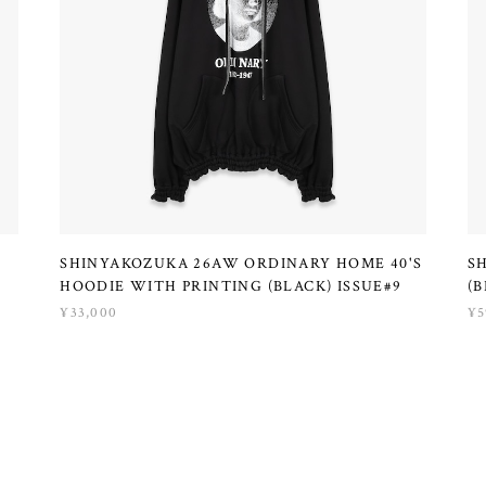
SHINYAKOZUKA 26AW ORDINARY HOME 40'S
S
HOODIE WITH PRINTING (BLACK) ISSUE#9
(B
¥33,000
¥5