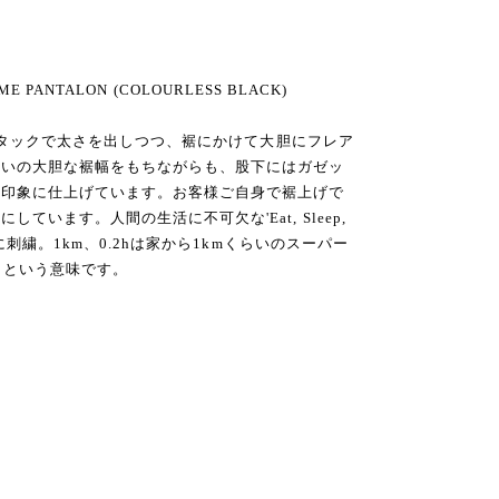
ME PANTALON (COLOURLESS BLACK)
サイドタックで太さを出しつつ、裾にかけて大胆にフレア
らいの大胆な裾幅をもちながらも、股下にはガゼッ
た印象に仕上げています。お客様ご自身で裾上げで
ています。人間の生活に不可欠な'Eat, Sleep,
元に刺繍。1km、0.2hは家から1kmくらいのスーパー
、という意味です。