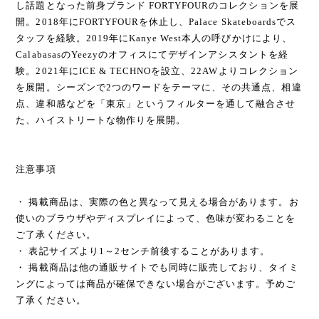
し話題となった前身ブランド FORTYFOURのコレクションを展
開。2018年にFORTYFOURを休止し、Palace Skateboardsでス
タッフを経験。2019年にKanye West本人の呼びかけにより、
CalabasasのYeezyのオフィスにてデザインアシスタントを経
験。2021年にICE & TECHNOを設立、22AWよりコレクション
を展開。シーズンで2つのワードをテーマに、その共通点、相違
点、違和感などを「東京」というフィルターを通して融合させ
た、ハイストリートな物作りを展開。
注意事項
・ 掲載商品は、実際の色と異なって見える場合があります。お
使いのブラウザやディスプレイによって、色味が変わることを
ご了承ください。
・ 表記サイズより1～2センチ前後することがあります。
・ 掲載商品は他の通販サイトでも同時に販売しており、タイミ
ングによっては商品が確保できない場合がございます。予めご
了承ください。