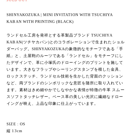
SOLD OUT
SHINYAKOZUKA | MINI INVITATION WITH TSUCHIYA
KABAN WITH PRINTING (BLACK)
ランドセル工房を発祥とする革製品ブランド TSUCHIYA
KABAN(ツチヤカバン)とのコラボレーションで生まれたショル
ダーバッグ。SHINYAKOZUKAの象徴的なモチーフである「手
紙」と、土屋鞄のルーツである「ランドセル」をモチーフにし
たデザインで、革に小塚氏のドローイングのプリントを施して
います。大きなフラップやシーリングスタンプを模した金具、
ロックステッチ、ランドセル技術を生かした背面のクッション
など、両ブランドのシンボリックな意匠を随所に取り入れてい
ます。素材はきめ細やかでしなやかな表情が特徴の牛革 スムー
スソフトタッチレザー。ベース革の美しい光沢に繊細なドロー
イングが映え、上品な印象に仕上がっています。
SIZE : OS
縦 13cm