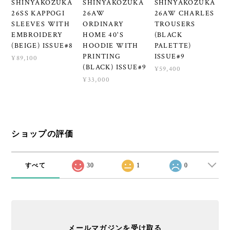
SHINYAKOZUKA
SHINYAKOZUKA
SHINYAKOZUKA
26SS KAPPOGI
26AW
26AW CHARLES
SLEEVES WITH
ORDINARY
TROUSERS
EMBROIDERY
HOME 40'S
(BLACK
(BEIGE) ISSUE#8
HOODIE WITH
PALETTE)
PRINTING
ISSUE#9
¥89,100
(BLACK) ISSUE#9
¥59,400
¥33,000
ショップの評価
すべて
30
1
0
メールマガジンを受け取る