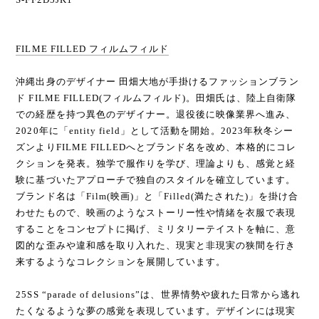
FILME FILLED フィルムフィルド
沖縄出身のデザイナー 田畑大地が手掛けるファッションブラン
ド FILME FILLED(フィルムフィルド)。田畑氏は、陸上自衛隊
での経歴を持つ異色のデザイナー。退役後に映像業界へ進み、
2020年に「entity field」として活動を開始。2023年秋冬シー
ズンよりFILME FILLEDへとブランド名を改め、本格的にコレ
クションを発表。独学で服作りを学び、理論よりも、感覚と経
験に基づいたアプローチで独自のスタイルを確立しています。
ブランド名は「Film(映画)」と「Filled(満たされた)」を掛け合
わせたもので、映画のようなストーリー性や情緒を衣服で表現
することをコンセプトに掲げ、ミリタリーテイストを軸に、意
図的な歪みや違和感を取り入れた、現実と非現実の狭間を行き
来するようなコレクションを展開しています。
25SS “parade of delusions”は、世界情勢や疲れた日常から逃れ
たくなるような夢の感覚を表現しています。デザインには現実