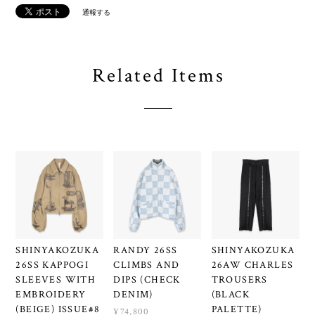
通報する
Related Items
SHINYAKOZUKA
RANDY 26SS
SHINYAKOZUKA
26SS KAPPOGI
CLIMBS AND
26AW CHARLES
SLEEVES WITH
DIPS (CHECK
TROUSERS
EMBROIDERY
DENIM)
(BLACK
(BEIGE) ISSUE#8
PALETTE)
¥74,800