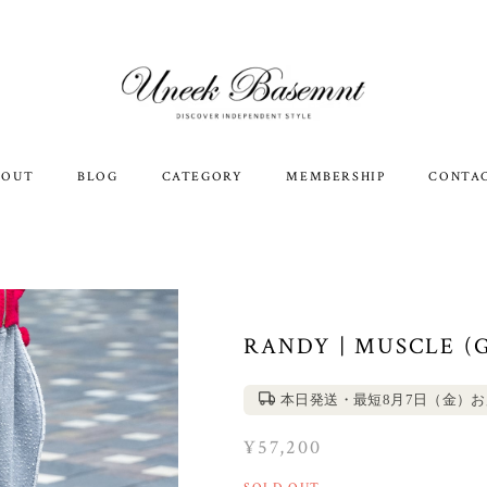
BOUT
BLOG
CATEGORY
MEMBERSHIP
CONTA
RANDY | MUSCLE (
本日発送・最短8月7日（金）
¥57,200