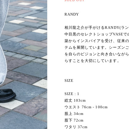
SOLD OUT
RANDY
相川龍之介が手がけるRANDY(ラ
中目黒のセレクトショップVASEで
築からインスパイアを受け、従来
テムを展開しています。シーズン
を自らのビジョンと向き合いなが
らすことを大切にしています。
SIZE
SIZE : 1
総丈 103cm
ウエスト 76cm - 100cm
股上 34cm
股下 72cm
ワタリ 37cm