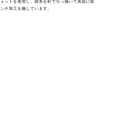
ウェットを使用し、緯糸を針で引っ掻いて表面に粒
パンチ加工を施しています。