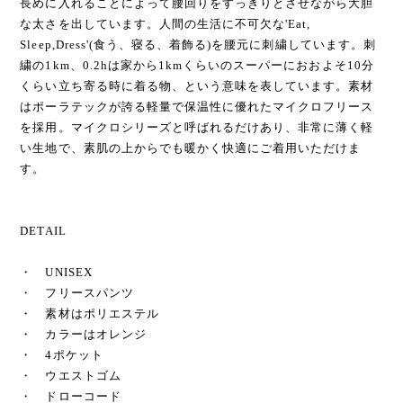
長めに入れることによって腰回りをすっきりとさせながら大胆
な太さを出しています。人間の生活に不可欠な'Eat,
Sleep,Dress'(食う、寝る、着飾る)を腰元に刺繍しています。刺
繍の1km、0.2hは家から1kmくらいのスーパーにおおよそ10分
くらい立ち寄る時に着る物、という意味を表しています。素材
はポーラテックが誇る軽量で保温性に優れたマイクロフリース
を採用。マイクロシリーズと呼ばれるだけあり、非常に薄く軽
い生地で、素肌の上からでも暖かく快適にご着用いただけま
す。
DETAIL
・ UNISEX
・ フリースパンツ
・ 素材はポリエステル
・ カラーはオレンジ
・ 4ポケット
・ ウエストゴム
・ ドローコード