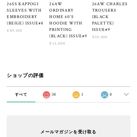
26SS KAPPOGI
26AW
26AW CHARLES
SLEEVES WITH
ORDINARY
TROUSERS
EMBROIDERY
HOME 40'S
(BLACK
(BEIGE) ISSUE#8
HOODIE WITH
PALETTE)
PRINTING
ISSUE#9
¥89,100
(BLACK) ISSUE#9
¥59,400
¥33,000
ショップの評価
すべて
30
1
0
メールマガジンを受け取る