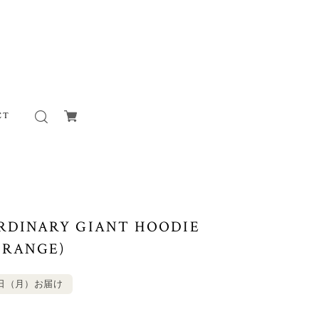
CT
ORDINARY GIANT HOODIE
ORANGE)
0日（月）お届け