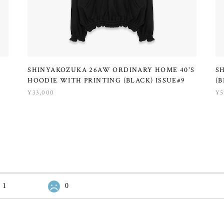
SHINYAKOZUKA 26AW ORDINARY HOME 40'S
S
HOODIE WITH PRINTING (BLACK) ISSUE#9
(B
¥33,000
¥5
1
0