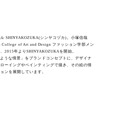
SHINYAKOZUKA(シンヤコヅカ)。小塚信哉
ns College of Art and Design ファッション学部メン
015年よりSHINYAKOZUKAを開始。
’ 絵に描いたような情景」をブランドコンセプトに、デザイナ
ドローイングやペインティングで描き、その絵の情
ションを展開しています。