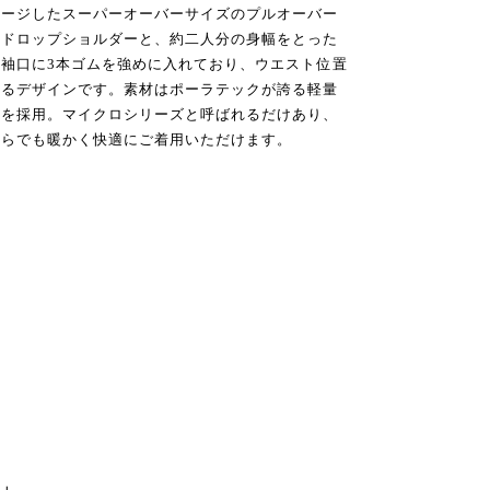
メージしたスーパーオーバーサイズのプルオーバー
るドロップショルダーと、約二人分の身幅をとった
袖口に3本ゴムを強めに入れており、ウエスト位置
めるデザインです。素材はポーラテックが誇る軽量
スを採用。マイクロシリーズと呼ばれるだけあり、
からでも暖かく快適にご着用いただけます。