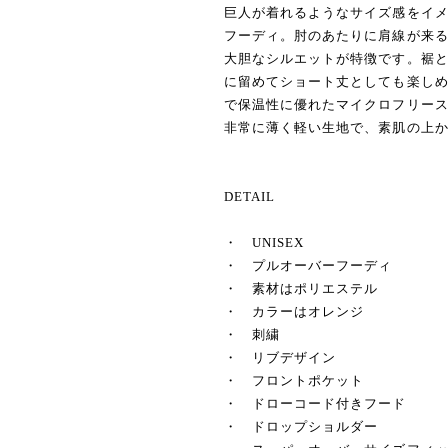
巨人が着れるようなサイズ感をイ
フーディ。肘のあたりに肩線が来
大胆なシルエットが特徴です。裾と
に留めてショート丈としても楽し
で保温性に優れたマイクロフリー
非常に薄く軽い生地で、素肌の上
DETAIL
・ UNISEX
・ プルオーバーフーディ
・ 素材はポリエステル
・ カラーはオレンジ
・ 刺繍
・ リブデザイン
・ フロントポケット
・ ドローコード付きフード
・ ドロップショルダー