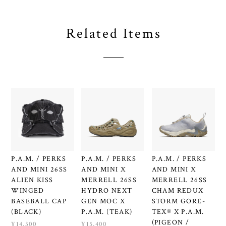
Related Items
P.A.M. / PERKS
P.A.M. / PERKS
P.A.M. / PERKS
AND MINI 26SS
AND MINI X
AND MINI X
ALIEN KISS
MERRELL 26SS
MERRELL 26SS
WINGED
HYDRO NEXT
CHAM REDUX
BASEBALL CAP
GEN MOC X
STORM GORE-
(BLACK)
P.A.M. (TEAK)
TEX® X P.A.M.
(PIGEON /
¥14,300
¥15,400