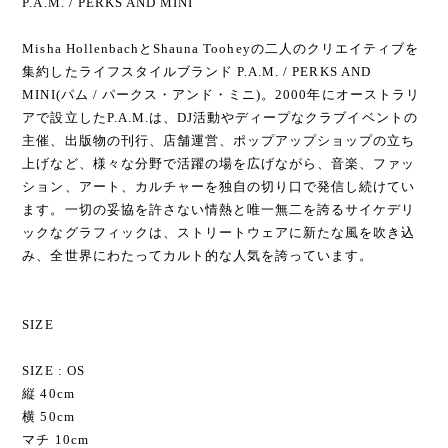
P.A.M. / PERKS AND MINI
Misha HollenbachとShauna Tooheyの二人のクリエイティブを
集約したライフスタイルブランド P.A.M. / PERKS AND
MINI(パム / パークス・アンド・ミニ)。2000年にオーストラリ
アで設立したP.A.M.は、DJ活動やディープなクラブイベントの
主催、出版物の刊行、店舗運営、ポップアップショップの立ち
上げなど、様々な分野で活躍の場を広げながら、音楽、ファッ
ション、アート、カルチャーを独自の切り口で発信し続けてい
ます。一切の妥協を許さない情熱と唯一無二を誇るサイケデリ
ックなグラフィックは、ストリートウェアに新たな風を吹き込
み、全世界にわたってカルト的な人気を誇っています。
SIZE
SIZE : OS
縦 40cm
横 50cm
マチ 10cm