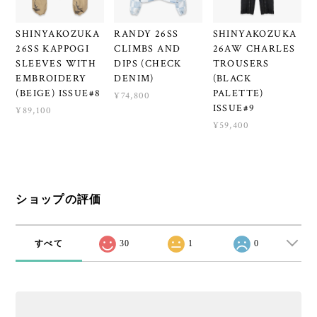
SHINYAKOZUKA
RANDY 26SS
SHINYAKOZUKA
26SS KAPPOGI
CLIMBS AND
26AW CHARLES
SLEEVES WITH
DIPS (CHECK
TROUSERS
EMBROIDERY
DENIM)
(BLACK
(BEIGE) ISSUE#8
PALETTE)
¥74,800
ISSUE#9
¥89,100
¥59,400
ショップの評価
すべて
30
1
0