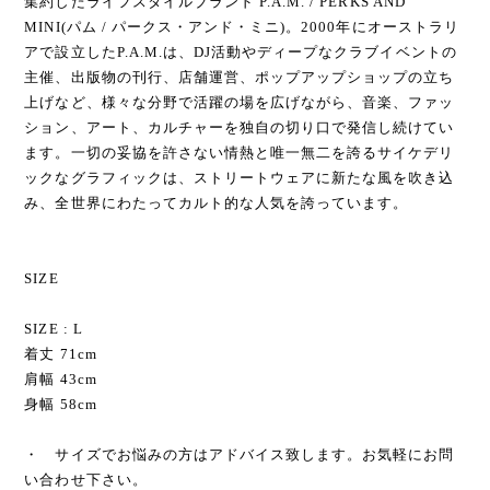
集約したライフスタイルブランド P.A.M. / PERKS AND
MINI(パム / パークス・アンド・ミニ)。2000年にオーストラリ
アで設立したP.A.M.は、DJ活動やディープなクラブイベントの
主催、出版物の刊行、店舗運営、ポップアップショップの立ち
上げなど、様々な分野で活躍の場を広げながら、音楽、ファッ
ション、アート、カルチャーを独自の切り口で発信し続けてい
ます。一切の妥協を許さない情熱と唯一無二を誇るサイケデリ
ックなグラフィックは、ストリートウェアに新たな風を吹き込
み、全世界にわたってカルト的な人気を誇っています。
SIZE
SIZE : L
着丈 71cm
肩幅 43cm
身幅 58cm
・ サイズでお悩みの方はアドバイス致します。お気軽にお問
い合わせ下さい。