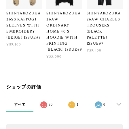
SHINYAKOZUKA
SHINYAKOZUKA
SHINYAKOZUKA
26SS KAPPOGI
26AW
26AW CHARLES
SLEEVES WITH
ORDINARY
TROUSERS
EMBROIDERY
HOME 40'S
(BLACK
(BEIGE) ISSUE#8
HOODIE WITH
PALETTE)
PRINTING
ISSUE#9
¥89,100
(BLACK) ISSUE#9
¥59,400
¥33,000
ショップの評価
すべて
30
1
0