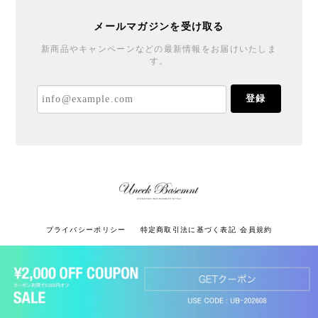
メールマガジンを受け取る
新商品やキャンペーンなどの最新情報をお届けいたしま
す。
登録
プライバシーポリシー
特定商取引法に基づく表記
会員規約
ショップに質問する
© UNEEK BASEMNT All rights reserved.