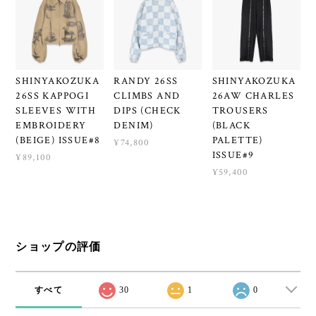
SHINYAKOZUKA
RANDY 26SS
SHINYAKOZUKA
26SS KAPPOGI
CLIMBS AND
26AW CHARLES
SLEEVES WITH
DIPS (CHECK
TROUSERS
EMBROIDERY
DENIM)
(BLACK
(BEIGE) ISSUE#8
PALETTE)
¥74,800
ISSUE#9
¥89,100
¥59,400
ショップの評価
すべて
30
1
0