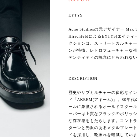
SOLD OUT
EYTYS
Acne Studiosの元デザイナー Max
HirschfeldによるEYTYS(エイ
クションは、ストリートカルチャ
ンが特徴。レトロフューチャーな
デンティティの概念にとらわれな
DESCRIPTION
歴史やサブカルチャーの多彩なイン
ド「AKEEM(アキーム)」。80
ールに象徴されるオールドスクー
ッパーは上質なブラックのポリッ
な存在感をもたらします。コント
ターンと光沢のあるメタルプレー
ドを採用し、靴擦れを軽減してい