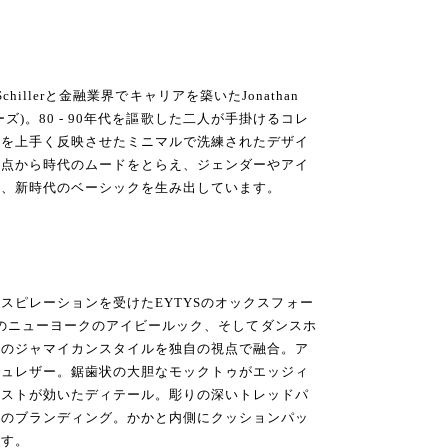
 Schillerと金融業界でキャリアを築いたJonathan
ティーズ)。80 - 90年代を謳歌した二人が手掛けるコレ
ーを上手く反映させたミニマルで洗練されたデザイ
視点から時代のムードをとらえ、ジェンダーやアイ
い、新時代のベーシックを生み出しています。
スピレーションを受けたEYTYSのオックスフォー
年代のニューヨークのアイビールック、そしてダンスホ
ルのジャマイカンスタイルを独自の視点で融合。ア
シュレザー。鋸歯状の大胆なモックトゥがエッジィ
ラストが効いたディテール。彫りの深いトレッドパ
トのブランディング。かかと内側にクッションパッ
ます。