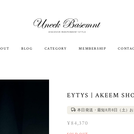
BOUT
BLOG
CATEGORY
MEMBERSHIP
CONTA
EYTYS | AKEEM SHO
本日発送・最短8月8日（土）
¥84,370