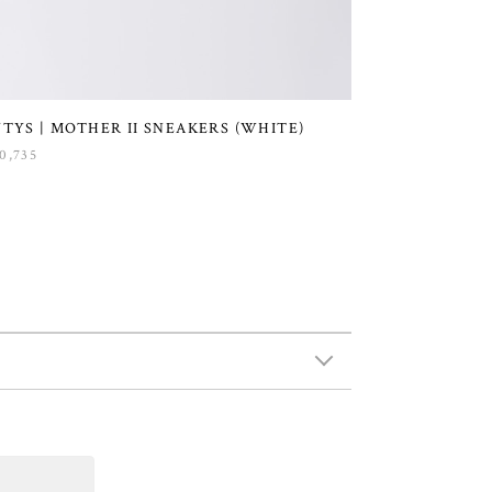
YTYS | MOTHER II SNEAKERS (WHITE)
0,735