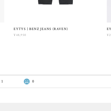
EYTYS | BENZ JEANS (RAVEN)
E
¥48,950
¥2
1
0