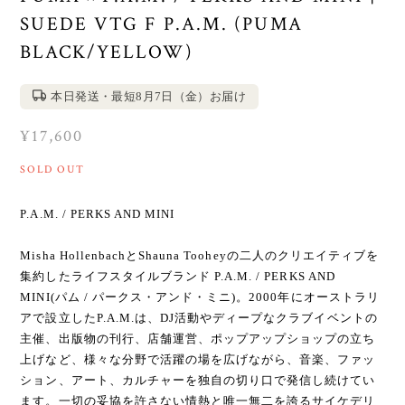
SUEDE VTG F P.A.M. (PUMA
BLACK/YELLOW)
本日発送・最短8月7日（金）お届け
¥17,600
SOLD OUT
P.A.M. / PERKS AND MINI
Misha HollenbachとShauna Tooheyの二人のクリエイティブを
集約したライフスタイルブランド P.A.M. / PERKS AND
MINI(パム / パークス・アンド・ミニ)。2000年にオーストラリ
アで設立したP.A.M.は、DJ活動やディープなクラブイベントの
主催、出版物の刊行、店舗運営、ポップアップショップの立ち
上げなど、様々な分野で活躍の場を広げながら、音楽、ファッ
ション、アート、カルチャーを独自の切り口で発信し続けてい
ます。一切の妥協を許さない情熱と唯一無二を誇るサイケデリ