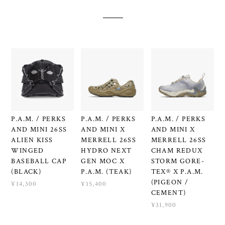
P.A.M. / PERKS
P.A.M. / PERKS
P.A.M. / PERKS
AND MINI 26SS
AND MINI X
AND MINI X
ALIEN KISS
MERRELL 26SS
MERRELL 26SS
WINGED
HYDRO NEXT
CHAM REDUX
BASEBALL CAP
GEN MOC X
STORM GORE-
(BLACK)
P.A.M. (TEAK)
TEX® X P.A.M.
(PIGEON /
¥14,300
¥15,400
CEMENT)
¥31,900