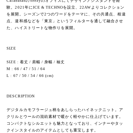
CalabasasのYeezyのオフィスにてデザインアシスタントを経
験。2021年にICE & TECHNOを設立、22AWよりコレクション
を展開。シーズンで2つのワードをテーマに、その共通点、相違
点、違和感などを「東京」というフィルターを通して融合させ
た、ハイストリートな物作りを展開。
SIZE
SIZE : 着丈 / 肩幅 / 身幅 / 袖丈
M : 66 / 47 / 51 / 64
L : 67 / 50 / 54 / 66 (cm)
DESCRIPTION
デジタルカモフラージュ柄をあしらったハイネックニット。ア
クリルとウールの混紡素材で暖かく軽やかに仕上げています。
コンパクトなシルエットも魅力となっており、インナーやタッ
クインスタイルのアイテムとしても重宝します。