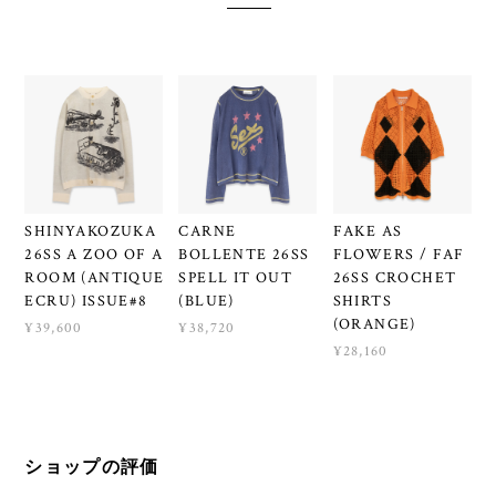
SHINYAKOZUKA
CARNE
FAKE AS
26SS A ZOO OF A
BOLLENTE 26SS
FLOWERS / FAF
ROOM (ANTIQUE
SPELL IT OUT
26SS CROCHET
ECRU) ISSUE#8
(BLUE)
SHIRTS
(ORANGE)
¥39,600
¥38,720
¥28,160
ショップの評価