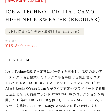
最大70%OFF | 26SS SALE
ICE & TECHNO | DIGITAL CAMO
HIGH NECK SWEATER (REGULAR)
8月7日（金）発送・最短8月8日（土）お届け
¥39,600
¥15,840
60%OFF
ICE & TECHNO
Ice’n Techno名義で不定期にパーティを主催し、親交の深いア
ーティストらと協業したミックス等も手掛ける横倉 賢がスター
トしたICE & TECHNO(アイス・アンド・テクノ)。2014年に
A$AP RockyやYung Leanらがライブ衣装やプライベートで着用
し話題となった前身ブランド FORTYFOURのコレクションを展
開。2018年にFORTYFOURを休止し、Palace Skateboardsでス
タッフを経験。2019年にKanye West本人の呼びかけにより、