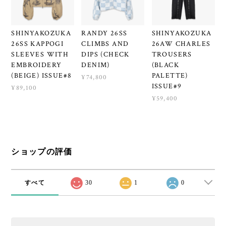
SHINYAKOZUKA
RANDY 26SS
SHINYAKOZUKA
26SS KAPPOGI
CLIMBS AND
26AW CHARLES
SLEEVES WITH
DIPS (CHECK
TROUSERS
EMBROIDERY
DENIM)
(BLACK
(BEIGE) ISSUE#8
PALETTE)
¥74,800
ISSUE#9
¥89,100
¥59,400
ショップの評価
すべて
30
1
0