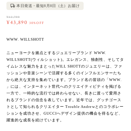
本日発送・最短8月8日（土）お届け
¥62,700
¥43,890
30%OFF
WWW. WILLSHOTT
ニューヨークを拠点とするジュエリーブランド WWW.
WILLSHOTT(ウィルショット)。エレガンス、独創性、そしてタ
イムレスな魅力をまとったWILL SHOTTのジュエリーは、ファ
ッションや音楽シーンで活躍する多くのインフルエンサーたち
から絶大な支持を集めています。ブランド名の冒頭の「WWW.
」には、インターネット世代へのクリエイティビティを掲げる
一方で、一時的な流行では終わらせない、長きに渡って愛用さ
れるブランドの信念を表しています。近年では、グッチゴース
トとして知られるクリエイター Trouble Andrewとのコラボレー
ションを成功させ、GUCCIへデザイン提供の機会を得るなど、
躍進的な成長を続けています。