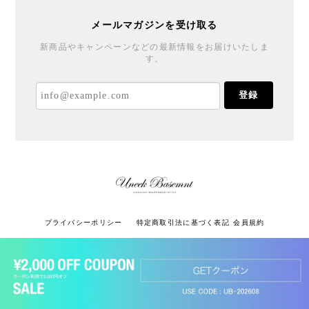
メールマガジンを受け取る
新商品やキャンペーンなどの最新情報をお届けいたしま
す。
登録
プライバシーポリシー
特定商取引法に基づく表記
会員規約
ショップに質問する
© UNEEK BASEMNT All rights reserved.