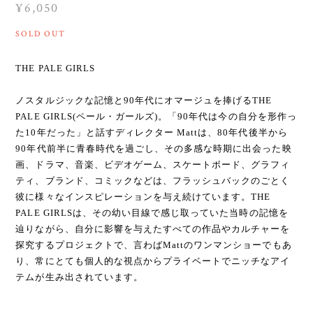
¥6,050
SOLD OUT
THE PALE GIRLS
ノスタルジックな記憶と90年代にオマージュを捧げるTHE
PALE GIRLS(ペール・ガールズ)。「90年代は今の自分を形作っ
た10年だった」と話すディレクター Mattは、80年代後半から
90年代前半に青春時代を過ごし、その多感な時期に出会った映
画、ドラマ、音楽、ビデオゲーム、スケートボード、グラフィ
ティ、ブランド、コミックなどは、フラッシュバックのごとく
彼に様々なインスピレーションを与え続けています。THE
PALE GIRLSは、その幼い目線で感じ取っていた当時の記憶を
辿りながら、自分に影響を与えたすべての作品やカルチャーを
探究するプロジェクトで、言わばMattのワンマンショーでもあ
り、常にとても個人的な視点からプライベートでニッチなアイ
テムが生み出されています。