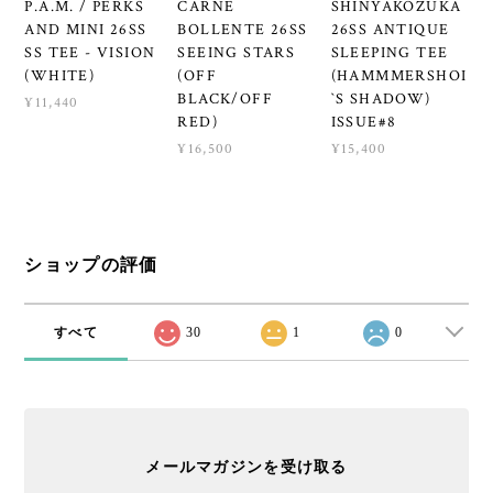
P.A.M. / PERKS
CARNE
SHINYAKOZUKA
AND MINI 26SS
BOLLENTE 26SS
26SS ANTIQUE
SS TEE - VISION
SEEING STARS
SLEEPING TEE
(WHITE)
(OFF
(HAMMMERSHOI
BLACK/OFF
`S SHADOW)
¥11,440
RED)
ISSUE#8
¥16,500
¥15,400
ショップの評価
すべて
30
1
0
メールマガジンを受け取る