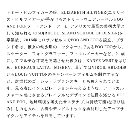
トミー・ヒルフィガーの娘、ELIZABETH HILFIGER(エリザベ
ス・ヒルフィガー)が手がけるストリートウェアレーベル FOO
AND FOO(フー・アンド・フー)。アメリカで最高の美術大学と
して知られる RISD(RHODE ISLAND SCHOOL OF DESIGN)を
卒業後、2016年にロサンゼルスでFOO AND FOOを設立。ブラ
ンド名は、彼女の幼少期のニックネームであるFOO FOOから。
スケーター、フォトグラファー、フィルムメーカーなど、21歳
にしてマルチな才能を開花させた彼女は、KANYE WESTをはじ
め、ECKHAUS LATTA、MISBHV、最近ではVIRGIL ABLOH率
いるLOUIS VUITTONのキャンペーンフィルムを制作するな
ど、次世代のゴーシャ・ラブチンスキーとも称えられていま
す。見る者にインスピレーションを与えるような、アートカル
チャーを感じさせるプレイフルなデザインで注目を浴びる FOO
AND FOO。地球環境を考えたサステナブル(持続可能)な取り組
みにも力を入れ、古着やデッドストックを再利用したアップサ
イクルなアイテムを展開しています。