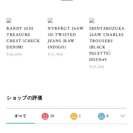
RANDY 26SS
NVRFRGT 26AW
SHINYAKOZUKA
TREASURE
3D TWISTED
26AW CHARLES
CHEST (CHECK
JEANS (RAW
TROUSERS
DENIM)
INDIGO)
(BLACK
PALETTE)
¥66,000
¥31,900
ISSUE#9
¥59,400
ショップの評価
すべて
30
1
0