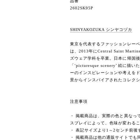
品番
2602SK95P
SHINYAKOZUKA シンヤコヅカ
東京を代表するファッションレーベル 
は、2013年にCentral Saint Marti
ズウェア学科を卒業。日本に帰国後、2
「‘picturesque scenery
ーのインスピレーションや考えを
景からインスパイアされたコレク
注意事項
・ 掲載商品は、実際の色と異なっ
スプレイによって、色味が変わる
・ 表記サイズより1～2センチ前
・ 掲載商品は他の通販サイトでも