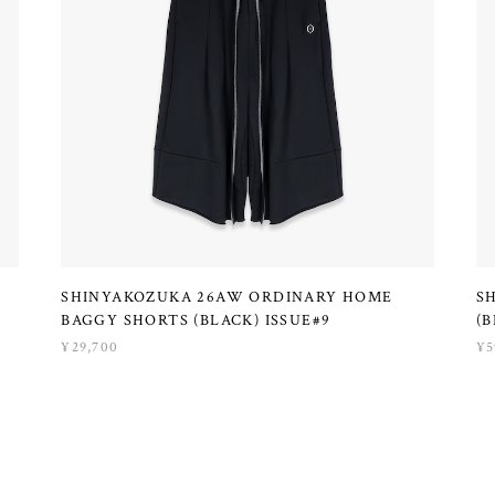
SHINYAKOZUKA 26AW ORDINARY HOME
S
BAGGY SHORTS (BLACK) ISSUE#9
(B
¥29,700
¥5