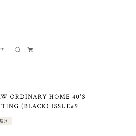
CT
AW ORDINARY HOME 40'S
TING (BLACK) ISSUE#9
お届け