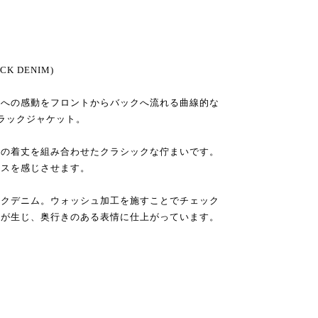
ECK DENIM)
景への感動をフロントからバックへ流れる曲線的な
トラックジャケット。
めの着丈を組み合わせたクラシックな佇まいです。
ンスを感じさせます。
ックデニム。ウォッシュ加工を施すことでチェック
感が生じ、奥行きのある表情に仕上がっています。