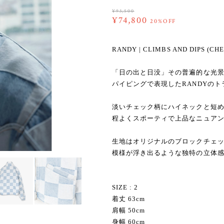
¥93,500
¥74,800
20%OFF
RANDY | CLIMBS AND DIPS (CH
「日の出と日没」その普遍的な光
パイピングで表現したRANDYの
淡いチェック柄にハイネックと短
程よくスポーティで上品なニュア
生地はオリジナルのブロックチェ
模様が浮き出るような独特の立体
SIZE : 2
着丈 63cm
肩幅 50cm
身幅 60cm