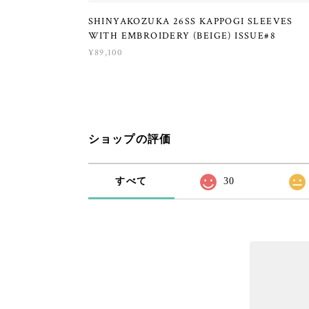
SHINYAKOZUKA 26SS KAPPOGI SLEEVES
WITH EMBROIDERY (BEIGE) ISSUE#8
¥89,100
ショップの評価
すべて
30