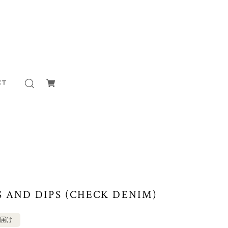
CT
S AND DIPS (CHECK DENIM)
お届け