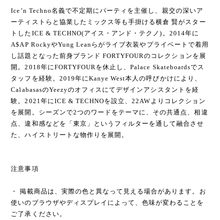
Ice’n Techno名義で不定期にパーティを主催し、親交の深いア
ーティストらと協業したミックス等も手掛ける横倉 賢がスター
トしたICE & TECHNO(アイス・アンド・テクノ)。2014年に
A$AP RockyやYung Leanらがライブ衣装やプライベートで着用
し話題となった前身ブランド FORTYFOURのコレクションを展
開。2018年にFORTYFOURを休止し、Palace Skateboardsでス
タッフを経験。2019年にKanye West本人の呼びかけにより、
CalabasasのYeezyのオフィスにてデザインアシスタントを経
験。2021年にICE & TECHNOを設立、22AWよりコレクション
を展開。シーズンで2つのワードをテーマに、その共通点、相違
点、違和感などを「東京」というフィルターを通して融合させ
た、ハイストリートな物作りを展開。
注意事項
・ 掲載商品は、実際の色と異なって見える場合があります。お
使いのブラウザやディスプレイによって、色味が変わることを
ご了承ください。