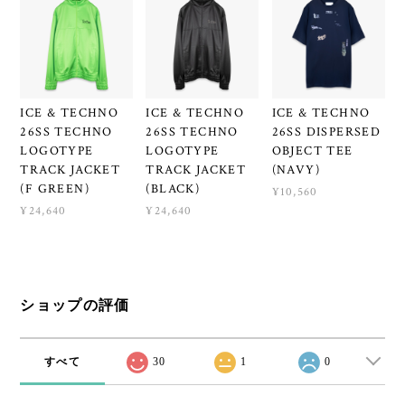
ICE & TECHNO
ICE & TECHNO
ICE & TECHNO
26SS TECHNO
26SS TECHNO
26SS DISPERSED
LOGOTYPE
LOGOTYPE
OBJECT TEE
TRACK JACKET
TRACK JACKET
(NAVY)
(F GREEN)
(BLACK)
¥10,560
¥24,640
¥24,640
ショップの評価
すべて
30
1
0