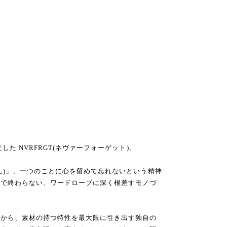
た NVRFRGT(ネヴァーフォーゲット)。
ん)」、一つのことに心を留めて忘れないという精神
行で終わらない、ワードローブに深く根差すモノづ
点から、素材の持つ特性を最大限に引き出す独自の