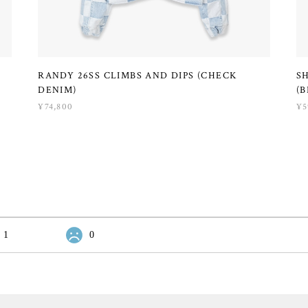
RANDY 26SS CLIMBS AND DIPS (CHECK
S
DENIM)
(B
¥74,800
¥5
1
0