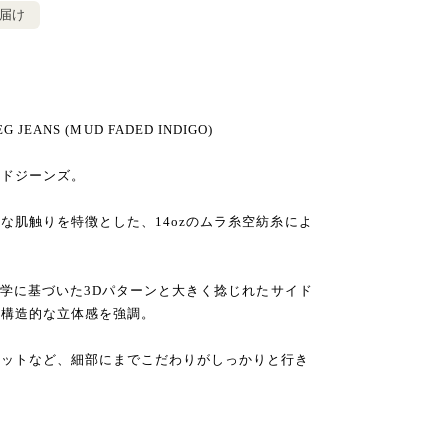
お届け
EG JEANS (MUD FADED INDIGO)
イドジーンズ。
な肌触りを特徴とした、14ozのムラ糸空紡糸によ
工学に基づいた3Dパターンと大きく捻じれたサイド
・構造的な立体感を強調。
ベットなど、細部にまでこだわりがしっかりと行き