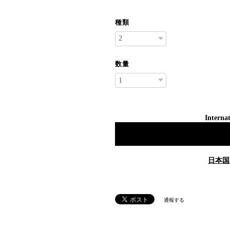
種類
数量
Internat
日本国
通報する