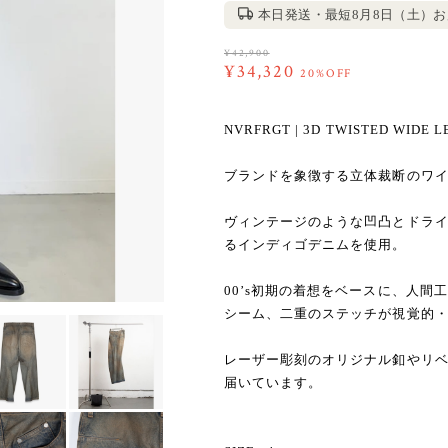
本日発送・最短8月8日（土）
¥42,900
¥34,320
20%OFF
NVRFRGT | 3D TWISTED WIDE L
ブランドを象徴する立体裁断のワ
ヴィンテージのような凹凸とドライ
るインディゴデニムを使用。
00’s初期の着想をベースに、人間
シーム、二重のステッチが視覚的
レーザー彫刻のオリジナル釦やリ
届いています。