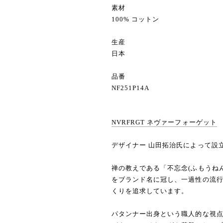
素材
100% コットン
生産
日本
品番
NF251P14A
NVRFRGT ネヴァーフォーゲット
デザイナー 山田拓治氏によって設立し
禅の教えである「不忘念(ふもうね
をブランド名に冠し、一過性の流
くりを追求しています。
パタンナー出身という職人的な視