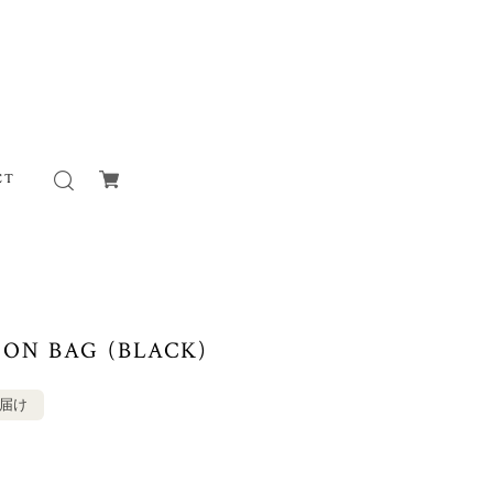
CT
ION BAG (BLACK)
お届け