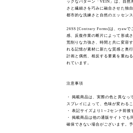
ックなパターン「VEIN」は、自
さと繊細さを巧みに融合させた独
都市的な洗練さと自然のエッセン
26SS [Contrary Forms]
感、反復作業の断片によって形成
荒削りな力強さ、時間と共に変容
れる記憶が素材に新たな質感と奥行
計画と偶然、相反する要素を重ねる
れています。
注意事項
・ 掲載商品は、実際の色と異なっ
スプレイによって、色味が変わる
・ 表記サイズより1～2センチ前
・ 掲載商品は他の通販サイトでも
確保できない場合がございます。