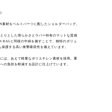
)
TION素材をベルトパーツに配したショルダーバッグ。
っとりとした滑らかさとラバー特有のマットな質感
N BAGと同様の中綿を施すことで、独特のボリュ
Cも保護する高い衝撃吸収性を備えています。
分には、あえて軽量なポリエチレン素材を採用。重
体への負担を軽減する設計に仕上げています。