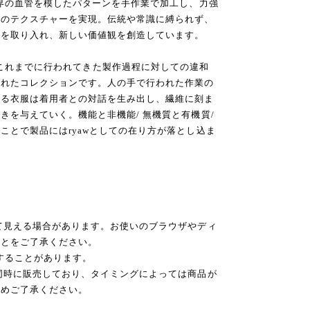
然界の血管を模したパターンを手作業で加工し、力強
自のテクスチャーを実現。伝統や常識に縛られず、
スを取り入れ、新しい価値観を創造しています。
は、ryawでこれまでに行われてきた製作過程に対しての違和
されたコレクションです。人の手で行われた作業の
する衣服は着用者との対話を生み出し、繊維に刻ま
きを与えていく。機能と非機能/ 無機質と有機質/
ことで製品にはryawとしての在り方が落とし込ま
て見える場合があります。お使いのブラウザやディ
ことをご了承ください。
後することがあります。
同時に販売しており、タイミングによっては商品が
予めご了承ください。