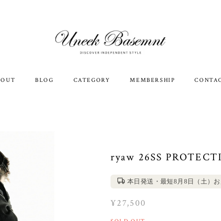
BOUT
BLOG
CATEGORY
MEMBERSHIP
CONTA
ryaw 26SS PROTECT
本日発送・最短8月8日（土）
¥27,500