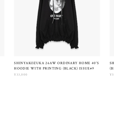
SHINYAKOZUKA 26AW ORDINARY HOME 40'S
S
HOODIE WITH PRINTING (BLACK) ISSUE#9
(B
¥33,000
¥5