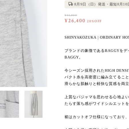
8月9日（日）発送・最短8月1
¥33,000
¥26,400
20%OFF
SHINYAKOZUKA | ORDINARY HO
ブランドの象徴であるBAGGYをデ
BAGGY。
今シーズン採用されたHIGH DENSI
パクト糸を高密度に編み立てるこ
滑らかな肌触りと軽快な質感を両
上質なパジャマを思わせる心地よ
たらす落ち感がワイドシルエット
裾はカットオフ仕様になっており