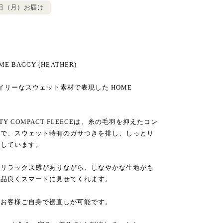
0日（月）お届け
ME BAGGY (HEATHER)
イリーなスウェット素材で表現した HOME
TY COMPACT FLEECEは、糸の毛羽を抑えたコン
とで、スウェット特有のガサつきを排し、しっとり
立しています。
いリラックス感がありながら、しなやかな生地がも
を品良くスマートに見せてくれます。
、お客様ご自身で裾直しが可能です。