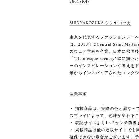
2601SK47
SHINYAKOZUKA シンヤコヅカ
東京を代表するファッションレーベル 
は、2013年にCentral Saint Marti
ズウェア学科を卒業。日本に帰国後、2
「‘picturesque scenery
ーのインスピレーションや考えを
景からインスパイアされたコレク
注意事項
・ 掲載商品は、実際の色と異なっ
スプレイによって、色味が変わる
・ 表記サイズより1～2センチ前
・ 掲載商品は他の通販サイトでも
確保できない場合がございます。