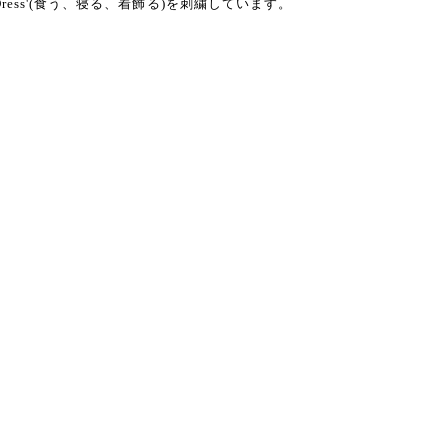
, Dress'(食う、寝る、着飾る)を刺繍しています。