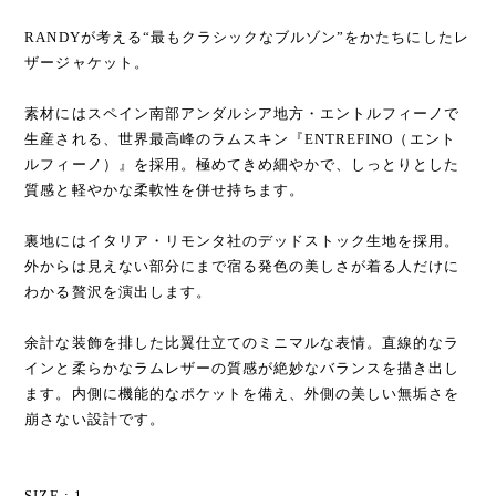
RANDYが考える“最もクラシックなブルゾン”をかたちにしたレ
ザージャケット。
素材にはスペイン南部アンダルシア地方・エントルフィーノで
生産される、世界最高峰のラムスキン『ENTREFINO（エント
ルフィーノ）』を採用。極めてきめ細やかで、しっとりとした
質感と軽やかな柔軟性を併せ持ちます。
裏地にはイタリア・リモンタ社のデッドストック生地を採用。
外からは見えない部分にまで宿る発色の美しさが着る人だけに
わかる贅沢を演出します。
余計な装飾を排した比翼仕立てのミニマルな表情。直線的なラ
インと柔らかなラムレザーの質感が絶妙なバランスを描き出し
ます。内側に機能的なポケットを備え、外側の美しい無垢さを
崩さない設計です。
SIZE : 1