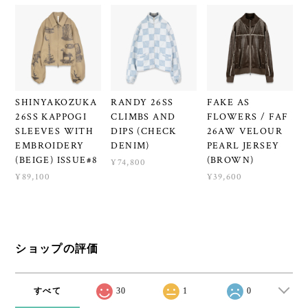
SHINYAKOZUKA
RANDY 26SS
FAKE AS
26SS KAPPOGI
CLIMBS AND
FLOWERS / FAF
SLEEVES WITH
DIPS (CHECK
26AW VELOUR
EMBROIDERY
DENIM)
PEARL JERSEY
(BEIGE) ISSUE#8
(BROWN)
¥74,800
¥89,100
¥39,600
ショップの評価
すべて
30
1
0