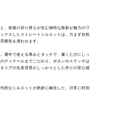
ぎと、前後の切り替えが生む独特な陰影が魅力のワ
ラックスしたストレートシルエットは、力まず自然
た雰囲気を漂わせます。
用。通年で使える厚みとタッチで、履くたびにしっ
部のディテールまでこだわり、ボタンやステッチは
イタリアの生産背景がしっかりとした作りの安心感
現代的なシルエットが絶妙に融合した、日常に特別