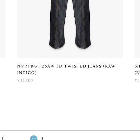
NVRFRGT 26AW 3D TWISTED JEANS (RAW
S
INDIGO)
(B
¥31,900
¥5
1
0