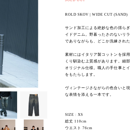
SOLD OUT
ROLD SKOV | WIDE CUT (SAND)
サンド加工による絶妙な色の揺ら
イドデニム。野暮ったさのないリ
でありながらも、どこか洗練され
素材にはイタリア製コットンを採
くり馴染む上質感があります。細
オリジナル仕様。職人の手仕事と
をもたらします。
ヴィンテージさながらの色合いと
な表情を添える一本です。
SIZE : XS
総丈 110cm
ウエスト 76cm