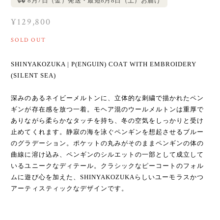
8月7日（金）発送・最短8月8日（土）お届け
¥129,800
SOLD OUT
SHINYAKOZUKA | P(ENGUIN) COAT WITH EMBROIDERY
(SILENT SEA)
深みのあるネイビーメルトンに、立体的な刺繍で描かれたペン
ギンが存在感を放つ一着。モヘア混のウールメルトンは重厚で
ありながら柔らかなタッチを持ち、冬の空気をしっかりと受け
止めてくれます。静寂の海を泳ぐペンギンを想起させるブルー
のグラデーション。ポケットの丸みがそのままペンギンの体の
曲線に溶け込み、ペンギンのシルエットの一部として成立して
いるユニークなディテール。クラシックなピーコートのフォル
ムに遊び心を加えた、SHINYAKOZUKAらしいユーモラスかつ
アーティスティックなデザインです。