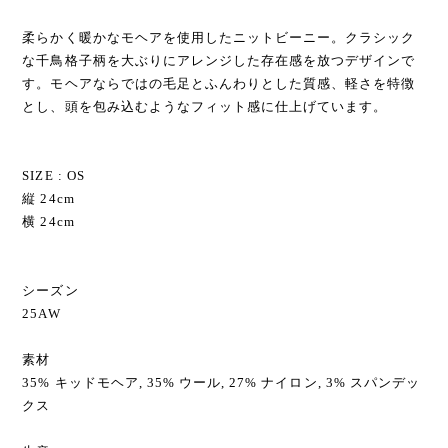
柔らかく暖かなモヘアを使用したニットビーニー。クラシック
な千鳥格子柄を大ぶりにアレンジした存在感を放つデザインで
す。モヘアならではの毛足とふんわりとした質感、軽さを特徴
とし、頭を包み込むようなフィット感に仕上げています。
SIZE : OS
縦 24cm
横 24cm
シーズン
25AW
素材
35% キッドモヘア, 35% ウール, 27% ナイロン, 3% スパンデッ
クス