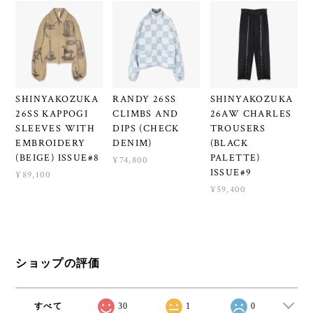
SHINYAKOZUKA
RANDY 26SS
SHINYAKOZUKA
26SS KAPPOGI
CLIMBS AND
26AW CHARLES
SLEEVES WITH
DIPS (CHECK
TROUSERS
EMBROIDERY
DENIM)
(BLACK
(BEIGE) ISSUE#8
PALETTE)
¥74,800
ISSUE#9
¥89,100
¥59,400
ショップの評価
すべて
30
1
0