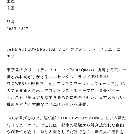
生産
中国
品番
003342807
FAKE AS FLOWERS / FAF フェイクアスフラワーズ / エフエー
エフ
東京発のクリエイティブユニットYouthQuakeに所属する荒井一
帆と高林司が手がけるユニセックスブランド FAKE AS
FLOWERS / FAF(フェイクアスフラワーズ / エフエーエフ)。肥
大する都市と自然とのコントラストをテーマに、音楽やアー
ト、スピリチュアルな要素を巧みに融合させた、日本人らしい
繊細さが光る大胆なクリエイションを展開。
FAFが掲げるのは、理想郷「THENEWCOMMUNE」という新た
なコミュニティ。そこには、都市の喧騒から解き放たれた自由
や創造性があり、単なる服としてだけでなく、着る人の感性を