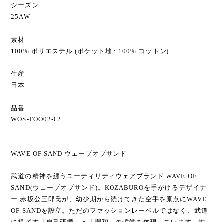
シーズン
25AW
素材
100% ポリエステル (ポケット地 : 100% コットン)
生産
日本
品番
WOS-FOO02-02
WAVE OF SAND ウェーブオブサンド
武道の精神を纏うユーティリティウェアブランド WAVE OF
SAND(ウェーブオブサンド)。KOZABUROを手がけるデザイナ
ー 赤坂公三郎氏が、幼少期から続けてきた空手を原点にWAVE
OF SANDを設立。ただのファッションレーベルではなく、武道
に根ざす「自己研鑽」と「調和」の哲学を体現しています。性