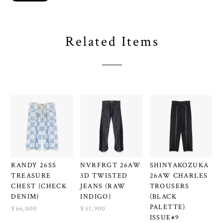
Related Items
RANDY 26SS
NVRFRGT 26AW
SHINYAKOZUKA
TREASURE
3D TWISTED
26AW CHARLES
CHEST (CHECK
JEANS (RAW
TROUSERS
DENIM)
INDIGO)
(BLACK
PALETTE)
¥66,000
¥31,900
ISSUE#9