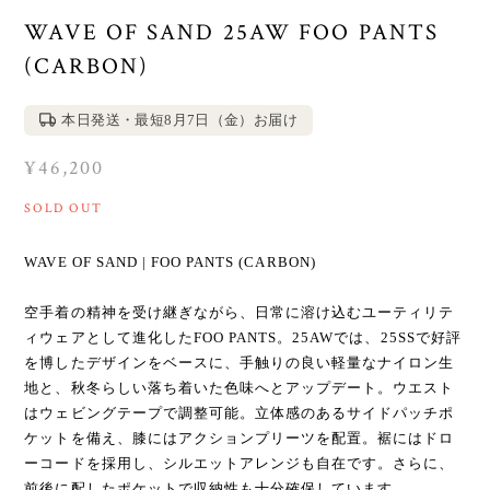
WAVE OF SAND 25AW FOO PANTS
(CARBON)
本日発送・最短8月7日（金）お届け
¥46,200
SOLD OUT
WAVE OF SAND | FOO PANTS (CARBON)
空手着の精神を受け継ぎながら、日常に溶け込むユーティリテ
ィウェアとして進化したFOO PANTS。25AWでは、25SSで好評
を博したデザインをベースに、手触りの良い軽量なナイロン生
地と、秋冬らしい落ち着いた色味へとアップデート。ウエスト
はウェビングテープで調整可能。立体感のあるサイドパッチポ
ケットを備え、膝にはアクションプリーツを配置。裾にはドロ
ーコードを採用し、シルエットアレンジも自在です。さらに、
前後に配したポケットで収納性も十分確保しています。