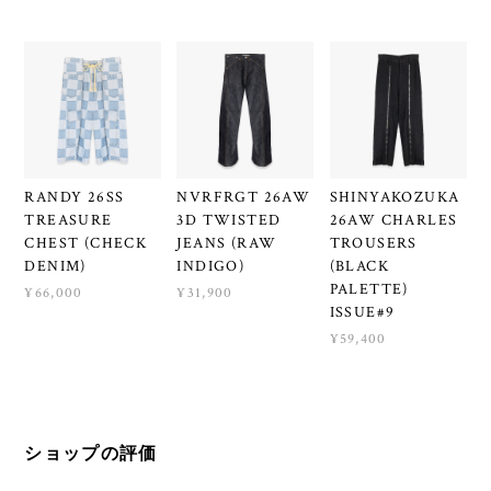
RANDY 26SS
NVRFRGT 26AW
SHINYAKOZUKA
TREASURE
3D TWISTED
26AW CHARLES
CHEST (CHECK
JEANS (RAW
TROUSERS
DENIM)
INDIGO)
(BLACK
PALETTE)
¥66,000
¥31,900
ISSUE#9
¥59,400
ショップの評価