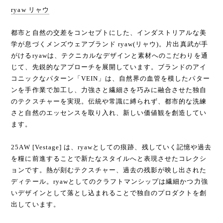
ryaw リャウ
都市と自然の交差をコンセプトにした、インダストリアルな美
学が息づくメンズウェアブランド ryaw(リャウ)。片出真武が手
がけるryawは、テクニカルなデザインと素材へのこだわりを通
じて、先鋭的なアプローチを展開しています。ブランドのアイ
コニックなパターン「VEIN」は、自然界の血管を模したパター
ンを手作業で加工し、力強さと繊細さを巧みに融合させた独自
のテクスチャーを実現。伝統や常識に縛られず、都市的な洗練
さと自然のエッセンスを取り入れ、新しい価値観を創造してい
ます。
25AW [Vestage] は、ryawとしての痕跡、残していく記憶や過去
を糧に前進することで新たなスタイルへと表現させたコレクシ
ョンです。熱が刻むテクスチャー、過去の残影が映し出された
ディテール。ryawとしてのクラフトマンシップは繊細かつ力強
いデザインとして落とし込まれることで独自のプロダクトを創
出しています。