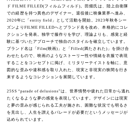
ド FILME FILLED(フィルムフィルド)。田畑氏は、陸上自衛隊
での経歴を持つ異色のデザイナー。退役後に映像業界へ進み、
2020年に「entity field」として活動を開始。2023年秋冬シー
ズンよりFILME FILLEDへとブランド名を改め、本格的にコレ
クションを発表。独学で服作りを学び、理論よりも、感覚と経
験に基づいたアプローチで独自のスタイルを確立しています。
ブランド名は「Film(映画)」と「Filled(満たされた)」を掛け合
わせたもので、映画のようなストーリー性や情緒を衣服で表現
することをコンセプトに掲げ、ミリタリーテイストを軸に、意
図的な歪みや違和感を取り入れた、現実と非現実の狭間を行き
来するようなコレクションを展開しています。
25SS “parade of delusions”は、世界情勢や疲れた日常から逃れ
たくなるような夢の感覚を表現しています。デザインには現実
と夢の歪みが感じられる工夫が施され、困難な状況でも明るさ
を見出し、人生を讃えるパレードが必要だというメッセージが
込められています。