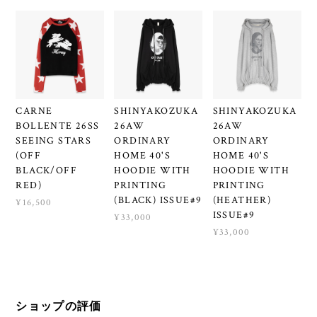
CARNE
SHINYAKOZUKA
SHINYAKOZUKA
BOLLENTE 26SS
26AW
26AW
SEEING STARS
ORDINARY
ORDINARY
(OFF
HOME 40'S
HOME 40'S
BLACK/OFF
HOODIE WITH
HOODIE WITH
RED)
PRINTING
PRINTING
(BLACK) ISSUE#9
(HEATHER)
¥16,500
ISSUE#9
¥33,000
¥33,000
ショップの評価