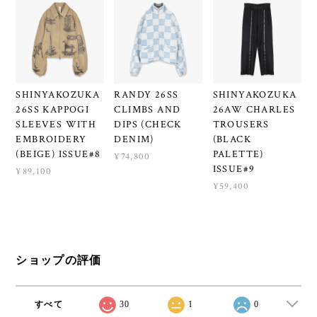
SHINYAKOZUKA
RANDY 26SS
SHINYAKOZUKA
26SS KAPPOGI
CLIMBS AND
26AW CHARLES
SLEEVES WITH
DIPS (CHECK
TROUSERS
EMBROIDERY
DENIM)
(BLACK
(BEIGE) ISSUE#8
PALETTE)
¥74,800
ISSUE#9
¥89,100
¥59,400
ショップの評価
すべて
30
1
0