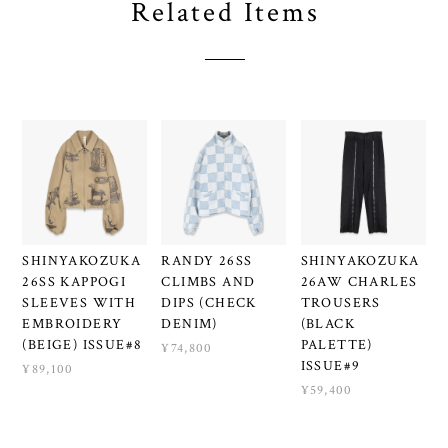
Related Items
SHINYAKOZUKA
RANDY 26SS
SHINYAKOZUKA
26SS KAPPOGI
CLIMBS AND
26AW CHARLES
SLEEVES WITH
DIPS (CHECK
TROUSERS
EMBROIDERY
DENIM)
(BLACK
(BEIGE) ISSUE#8
PALETTE)
¥74,800
ISSUE#9
¥89,100
¥59,400