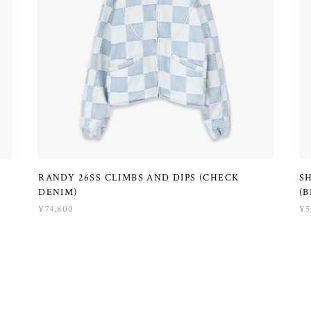
RANDY 26SS CLIMBS AND DIPS (CHECK
S
DENIM)
(B
¥74,800
¥5