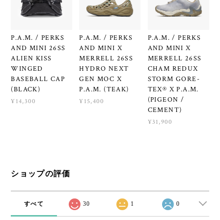
P.A.M. / PERKS
P.A.M. / PERKS
P.A.M. / PERKS
AND MINI 26SS
AND MINI X
AND MINI X
ALIEN KISS
MERRELL 26SS
MERRELL 26SS
WINGED
HYDRO NEXT
CHAM REDUX
BASEBALL CAP
GEN MOC X
STORM GORE-
(BLACK)
P.A.M. (TEAK)
TEX® X P.A.M.
(PIGEON /
¥14,300
¥15,400
CEMENT)
¥31,900
ショップの評価
すべて
30
1
0