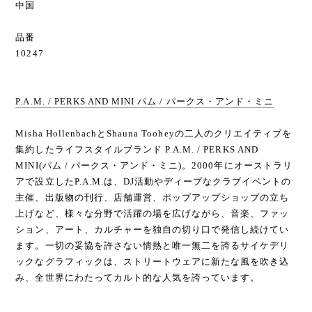
中国
品番
10247
P.A.M. / PERKS AND MINI パム / パークス・アンド・ミニ
Misha HollenbachとShauna Tooheyの二人のクリエイティブを
集約したライフスタイルブランド P.A.M. / PERKS AND
MINI(パム / パークス・アンド・ミニ)。2000年にオーストラリ
アで設立したP.A.M.は、DJ活動やディープなクラブイベントの
主催、出版物の刊行、店舗運営、ポップアップショップの立ち
上げなど、様々な分野で活躍の場を広げながら、音楽、ファッ
ション、アート、カルチャーを独自の切り口で発信し続けてい
ます。一切の妥協を許さない情熱と唯一無二を誇るサイケデリ
ックなグラフィックは、ストリートウェアに新たな風を吹き込
み、全世界にわたってカルト的な人気を誇っています。